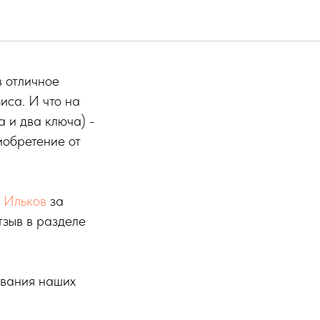
 отличное
иса. И что на
а и два ключа) -
иобретение от
 Ильков
за
тзыв в разделе
ования наших