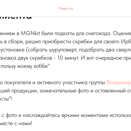
Новости
лиента
ением в MGNkit были подкаты для снегохода. Оценив
ть в сборе, решил приобрести скребки для своего Ирб
к установке (собрать шуруповерт, подобрать два сверл
тановка двух скребков - 10 минут. И вот очередное пр
пользу моему хобби"
 покупателя и активного участника группы
Владимир
шей продукции, замечательные фото и оставленный о
сты"!
ь с фото и наслаждайтесь яркими моментами использ
есте с нами!