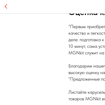
Оценка к
"Первым приобрет
качество и легкос
деле: подготовка 
10 минут, сама ус
MGNkit служит на 
Благодарим нашего
высокую оценку на
"Предложенные по
Листайте карусел
товаров MGNkit вм