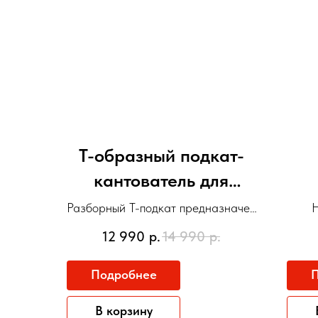
Т-образный подкат-
кантователь для
снегохода
Разборный Т-подкат предназначен
Н
(универсальный,
для легкого перемещения и
крос
12 990
р.
14 990
р.
хранения любых моделей
Идеа
разборный, до 360 кг)
снегоходов весом до 360 кг.
обслу
Подробнее
П
в
В корзину