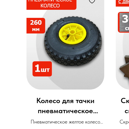
Колесо для тачки
Ск
пневматическое
с
PR1805-2 (260 мм)
дво
Пневматическое желтое колесо
Скр