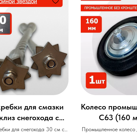
ребки для смазки
Колесо промы
клиз снегохода с
С63 (160 
йной звездой 30 см
ебки для снегохода 30 см с
Промышленное колесо