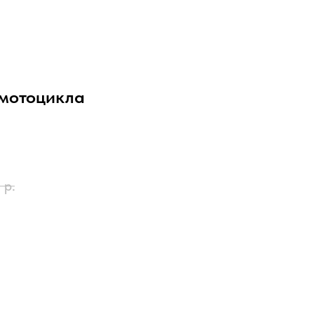
 мотоцикла
р.