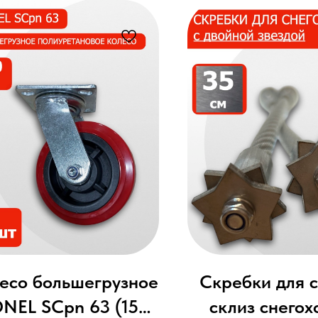
есо большегрузное
Скребки для 
NEL SCpn 63 (150
склиз снегох