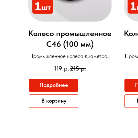
Колесо промышленное
Кол
C46 (100 мм)
Промышленное колесо диаметром
Пром
100 мм и грузоподъемностью до
75 
119
р.
215
р.
70 кг с чёрной литой резиновой
50 к
шинкой и ободом из оцинкованной
ста
Подробнее
П
стали. Комплект 1/2/4 шт.
рези
В корзину