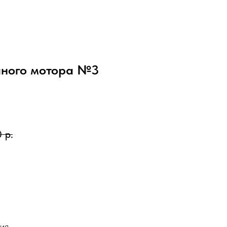
чного мотора №3
0
р.
сия